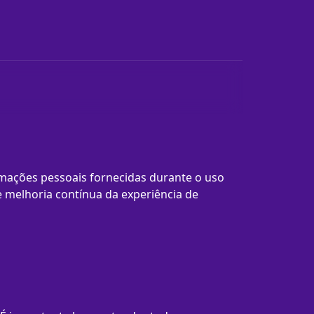
rmações pessoais fornecidas durante o uso
e melhoria contínua da experiência de