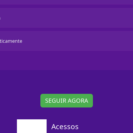
a
aticamente
SEGUIR AGORA
Acessos