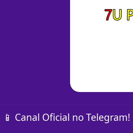
📱 Canal Oficial no Telegram!