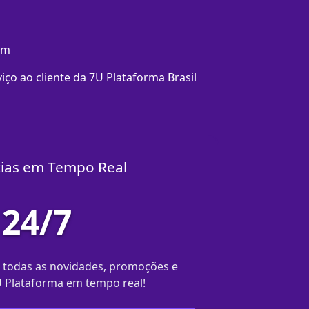
am
ço ao cliente da 7U Plataforma Brasil
cias em Tempo Real
24/7
e todas as novidades, promoções e
U Plataforma em tempo real!