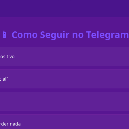
📱 Como Seguir no Telegram
ositivo
ial"
erder nada