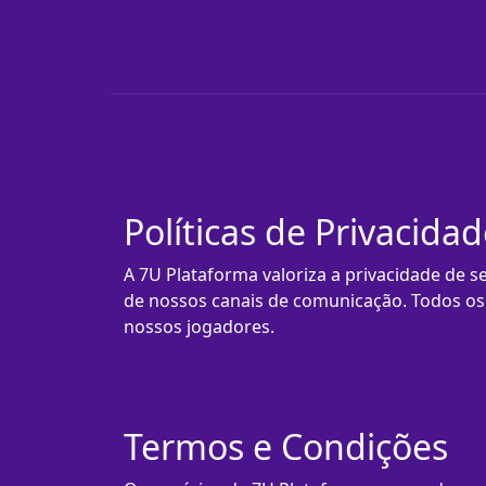
Políticas de Privacida
A 7U Plataforma valoriza a privacidade de 
de nossos canais de comunicação. Todos os 
nossos jogadores.
Termos e Condições