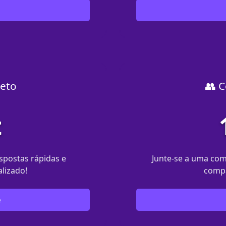
reto
👥 
t
espostas rápidas e
Junte-se a uma com
lizado!
compa
e