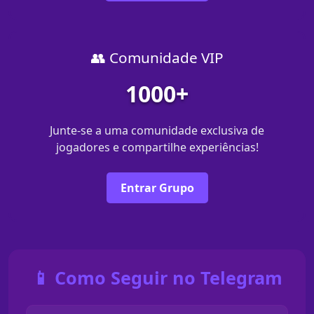
👥 Comunidade VIP
1000+
Junte-se a uma comunidade exclusiva de
jogadores e compartilhe experiências!
Entrar Grupo
📱 Como Seguir no Telegram