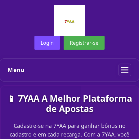
Login
Registrar-se
Menu
📱 7YAA A Melhor Plataforma
de Apostas
Cadastre-se na 7YAA para ganhar bônus no
cadastro e em cada recarga. Com a 7YAA, você