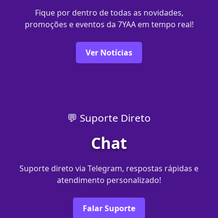
Fique por dentro de todas as novidades,
promoções e eventos da 7YAA em tempo real!
Ver Notícias
💬 Suporte Direto
Chat
Suporte direto via Telegram, respostas rápidas e
atendimento personalizado!
Falar Suporte