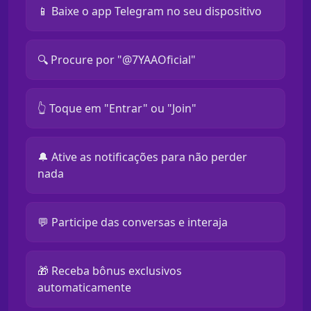
📱 Baixe o app Telegram no seu dispositivo
🔍 Procure por "@7YAAOficial"
👆 Toque em "Entrar" ou "Join"
🔔 Ative as notificações para não perder
nada
💬 Participe das conversas e interaja
🎁 Receba bônus exclusivos
automaticamente