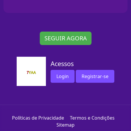
SEGUIR AGORA
Acessos
Login
Registrar-se
Políticas de Privacidade
Termos e Condições
Sitemap