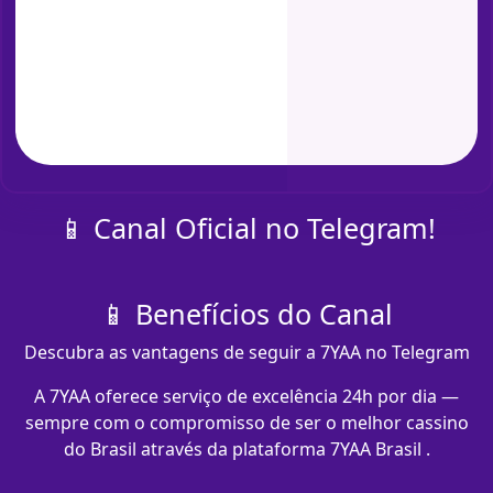
📱 Canal Oficial no Telegram!
📱 Benefícios do Canal
Descubra as vantagens de seguir a 7YAA no Telegram
A 7YAA oferece serviço de excelência 24h por dia —
sempre com o compromisso de ser o melhor cassino
do Brasil através da plataforma 7YAA Brasil .