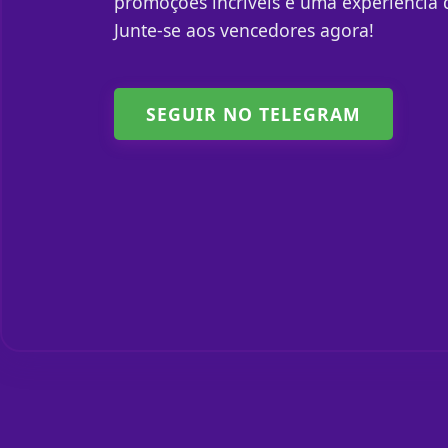
promoções incríveis e uma experiência d
Junte-se aos vencedores agora!
SEGUIR NO TELEGRAM