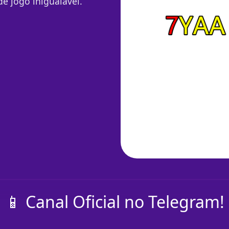
e jogo inigualável.
📱 Canal Oficial no Telegram!