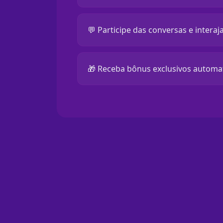
💬 Participe das conversas e interaj
🎁 Receba bônus exclusivos autom