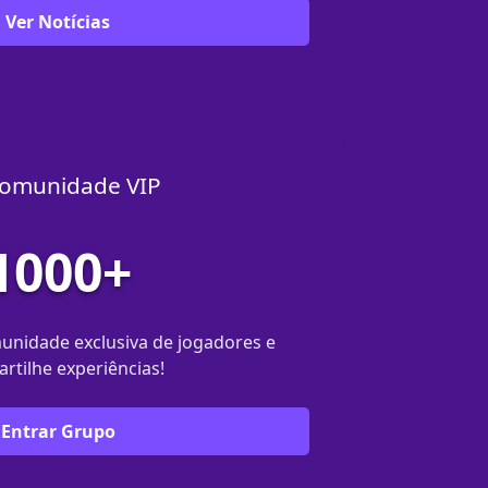
Ver Notícias
Comunidade VIP
1000+
unidade exclusiva de jogadores e
rtilhe experiências!
Entrar Grupo