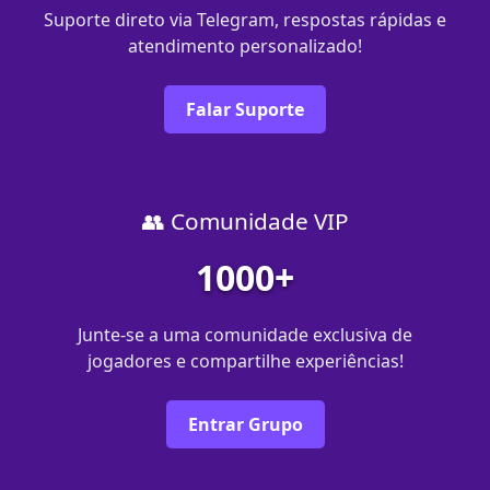
Suporte direto via Telegram, respostas rápidas e
atendimento personalizado!
Falar Suporte
👥 Comunidade VIP
1000+
Junte-se a uma comunidade exclusiva de
jogadores e compartilhe experiências!
Entrar Grupo