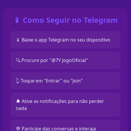
📱 Como Seguir no Telegram
📱 Baixe o app Telegram no seu dispositivo
🔍 Procure por "@7Y JogoOficial"
👆 Toque em "Entrar" ou "Join"
🔔 Ative as notificações para não perder
nada
💬 Participe das conversas e interaja