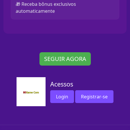
🎁 Receba bônus exclusivos
automaticamente
SEGUIR AGORA
Acessos
Login
Registrar-se