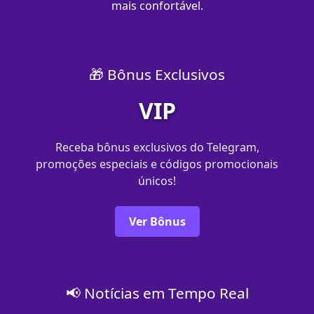
mais confortável.
🎁 Bônus Exclusivos
VIP
Receba bônus exclusivos do Telegram,
promoções especiais e códigos promocionais
únicos!
Ver Bônus
📢 Notícias em Tempo Real