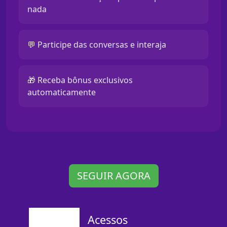
nada
💬 Participe das conversas e interaja
🎁 Receba bônus exclusivos
automaticamente
SEGUIR AGORA
Acessos