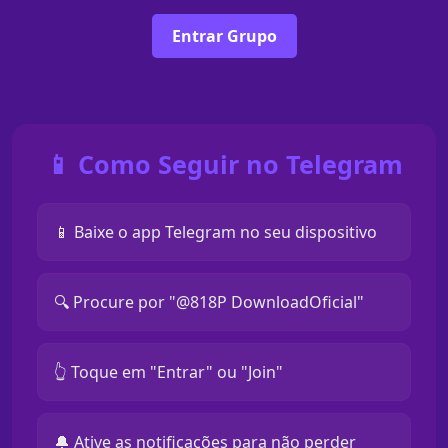
Entrar Grupo
📱 Como Seguir no Telegram
📱 Baixe o app Telegram no seu dispositivo
🔍 Procure por "@818P DownloadOficial"
👆 Toque em "Entrar" ou "Join"
🔔 Ative as notificações para não perder