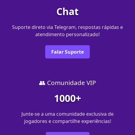
Chat
Suporte direto via Telegram, respostas rápidas e
atendimento personalizado!
Falar Suporte
👥 Comunidade VIP
1000+
Junte-se a uma comunidade exclusiva de
jogadores e compartilhe experiências!