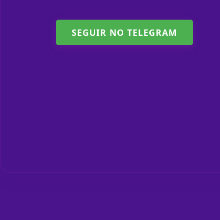
SEGUIR NO TELEGRAM