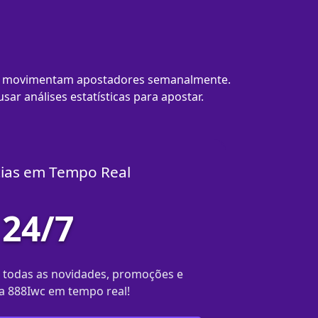
 que movimentam apostadores semanalmente.
r análises estatísticas para apostar.
cias em Tempo Real
24/7
e todas as novidades, promoções e
a 888Iwc em tempo real!