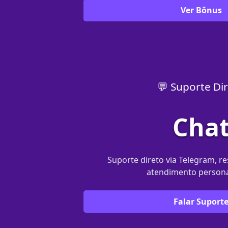
Ver Bônus
💬 Suporte Di
Cha
Suporte direto via Telegram, r
atendimento persona
Falar Suport