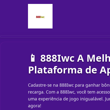
📱 888Iwc A Mel
Plataforma de A
Cadastre-se na 888Iwc para ganhar bôn
recarga. Com a 888Iwc, você tem acesso
uma experiência de jogo inigualável. J
agora!