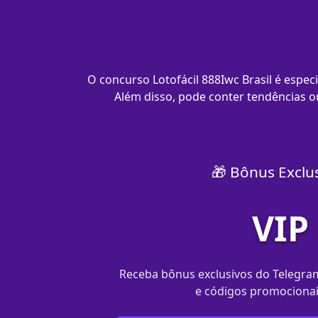
O concurso Lotofácil 888Iwc Brasil é esp
Além disso, pode conter tendências o
🎁 Bônus Exclu
VIP
Receba bônus exclusivos do Telegra
e códigos promocionai