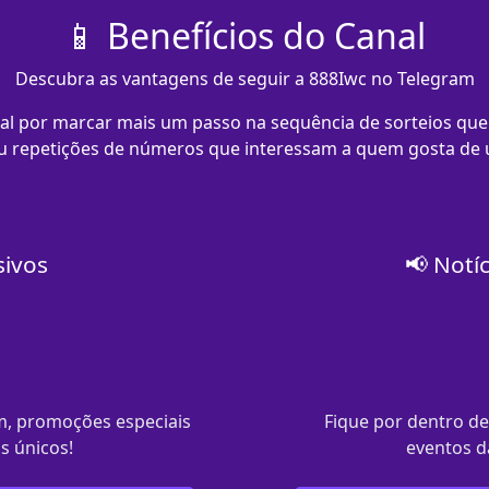
📱 Benefícios do Canal
Descubra as vantagens de seguir a 888Iwc no Telegram
ecial por marcar mais um passo na sequência de sorteios
u repetições de números que interessam a quem gosta de usa
sivos
📢 Notí
m, promoções especiais
Fique por dentro d
s únicos!
eventos d