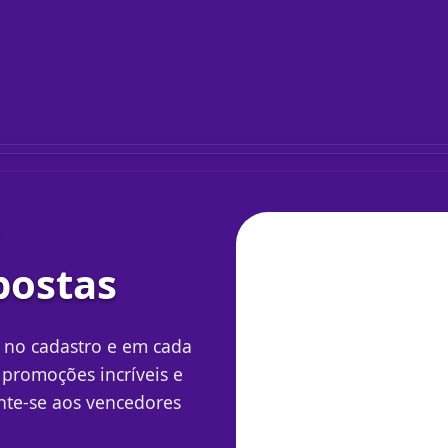
postas
 no cadastro e em cada
 promoções incríveis e
unte-se aos vencedores