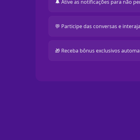
🔔 Ative as notificações para não p
💬 Participe das conversas e interaj
🎁 Receba bônus exclusivos autom