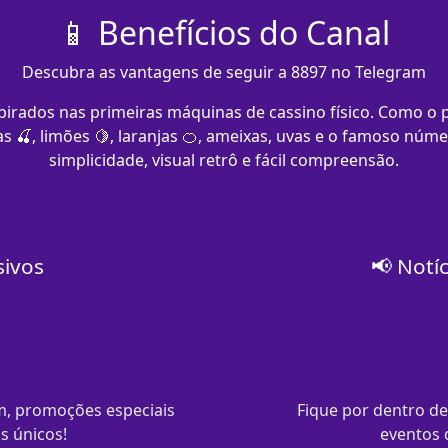
📱 Benefícios do Canal
Descubra as vantagens de seguir a 8897 no Telegram
nspirados nas primeiras máquinas de cassino físico. Como o
as 🍒, limões 🍋, laranjas 🍊, ameixas, uvas e o famoso núm
simplicidade, visual retrô e fácil compreensão.
sivos
📢 Notí
m, promoções especiais
Fique por dentro d
s únicos!
eventos 