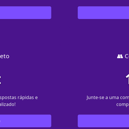
reto
👥 
t
espostas rápidas e
Junte-se a uma com
lizado!
compa
e