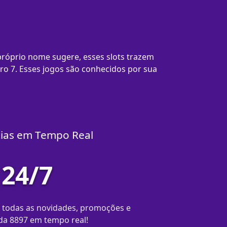
 próprio nome sugere, esses slots trazem
ero 7. Esses jogos são conhecidos por sua
cias em Tempo Real
24/7
e todas as novidades, promoções e
da 8897 em tempo real!