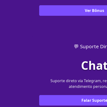
Ver Bônus
💬 Suporte Di
Cha
Suporte direto via Telegram, r
atendimento persona
Falar Suport