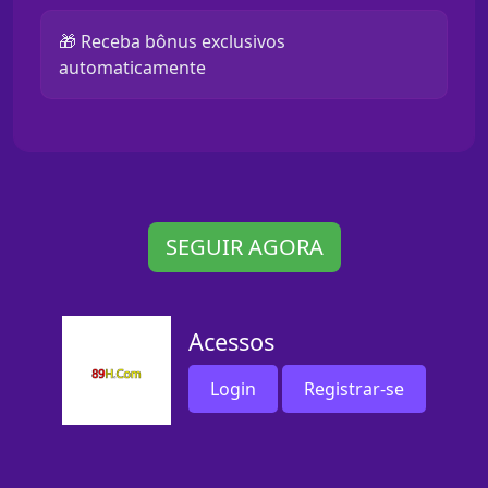
🎁 Receba bônus exclusivos
automaticamente
SEGUIR AGORA
Acessos
Login
Registrar-se