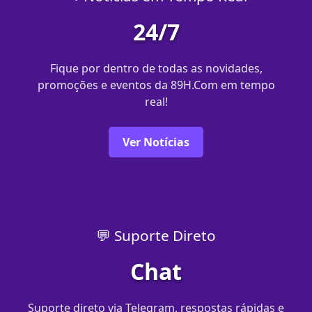
24/7
Fique por dentro de todas as novidades,
promoções e eventos da 89H.Com em tempo
real!
Ver Notícias
💬 Suporte Direto
Chat
Suporte direto via Telegram, respostas rápidas e