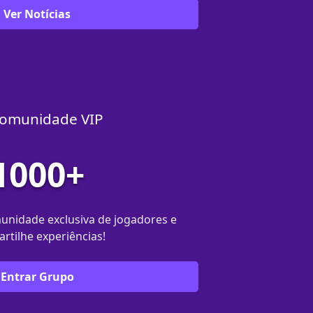
Ver Notícias
Comunidade VIP
1000+
unidade exclusiva de jogadores e
rtilhe experiências!
Entrar Grupo