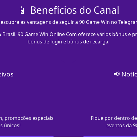
📱 Benefícios do Canal
escubra as vantagens de seguir a 90 Game Win no Telegr
 Brasil. 90 Game Win Online Com oferece vários bônus e 
bônus de login e bônus de recarga.
sivos
📢 Notí
m, promoções especiais
Fique por dentro d
s únicos!
eventos da 9